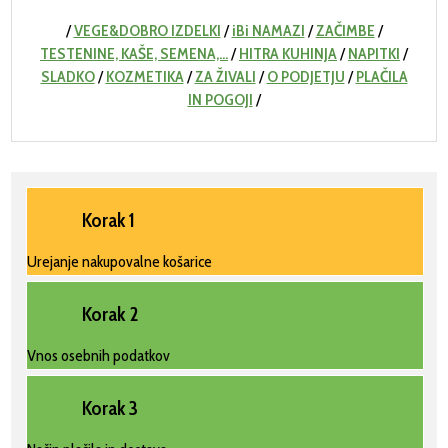
/
VEGE&DOBRO IZDELKI
/
iBi NAMAZI
/
ZAČIMBE
/
TESTENINE, KAŠE, SEMENA,...
/
HITRA KUHINJA
/
NAPITKI
/
SLADKO
/
KOZMETIKA
/
ZA ŽIVALI
/
O PODJETJU
/
PLAČILA
IN POGOJI
/
Korak 1
Urejanje nakupovalne košarice
Korak 2
Vnos osebnih podatkov
Korak 3