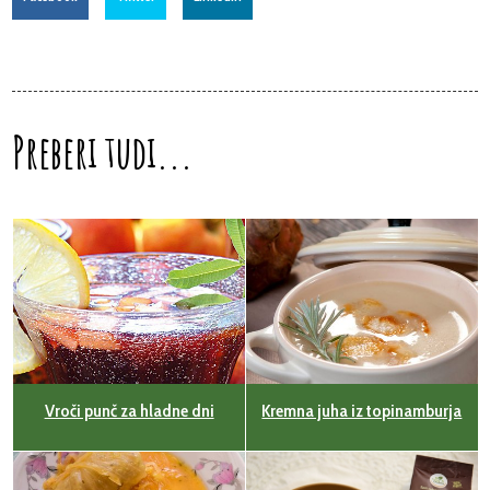
Preberi tudi...
​Vroči punč za hladne dni
Kremna juha iz topinamburja