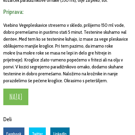
kozarček paradižnikove omake (330 ml), olje za peko, sol.
Priprava:
Vsebino Vegepleskavice stresemo v skledo, prilijemo 150 ml vode,
dobro premešamo in pustimo stati 5 minut. Testenine skuhamo »al
dente«. Med tem ko se testenine kuhajo, iz mase za vege pleskavice
oblikujemo manjše kroglice. Pri tem pazimo, da imamo roke
mokre (na mokre roke se masa ne lepi in delo gre hitreje in
prijetneje). Kroglice zlato-rumeno popečemo v fritezi ali na olju v
ponvi. V kozici segrejemo paradižnikovo omako, dodamo skuhane
testenine in dobro premešamo. Naložimo na krožnike in nanje
porazdelimo še pečene kroglice. Okrasimo s peteršiljem.
NAZAJ
Deli
Facebook
Twitter
LinkedIn