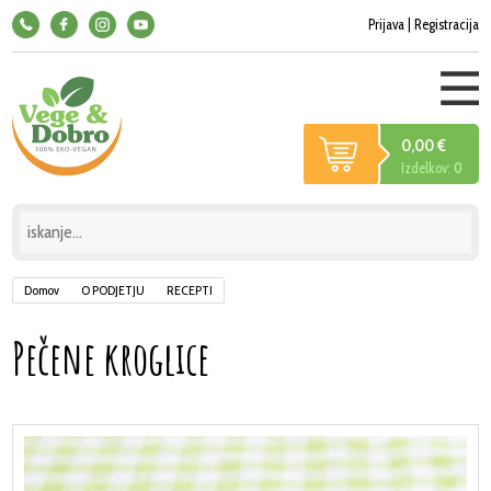
Prijava
|
Registracija
0,00 €
Izdelkov:
0
Domov
O PODJETJU
RECEPTI
Pečene kroglice