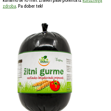
kuhamo še 10 min. Zraven paše polenta iz
koruznega
zdroba
. Pa dober tek!