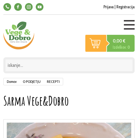
Prijava
|
Registracija
0,00 €
Izdelkov:
0
Domov
O PODJETJU
RECEPTI
Sarma Vege&Dobro