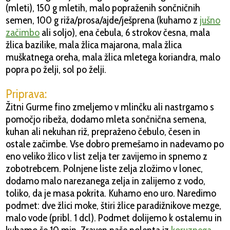
(mleti), 150 g mletih, malo popraženih sončničnih
semen, 100 g riža/prosa/ajde/ješprena (kuhamo z
jušno
začimbo
ali soljo), ena čebula, 6 strokov česna, mala
žlica bazilike, mala žlica majarona, mala žlica
muškatnega oreha, mala žlica mletega koriandra, malo
popra po želji, sol po želji.
Priprava:
Žitni Gurme fino zmeljemo v mlinčku ali nastrgamo s
pomočjo ribeža, dodamo mleta sončnična semena,
kuhan ali nekuhan riž, prepraženo čebulo, česen in
ostale začimbe. Vse dobro premešamo in nadevamo po
eno veliko žlico v list zelja ter zavijemo in spnemo z
zobotrebcem. Polnjene liste zelja zložimo v lonec,
dodamo malo narezanega zelja in zalijemo z vodo,
toliko, da je masa pokrita. Kuhamo eno uro. Naredimo
podmet: dve žlici moke, štiri žlice paradižnikove mezge,
malo vode (pribl. 1 dcl). Podmet dolijemo k ostalemu in