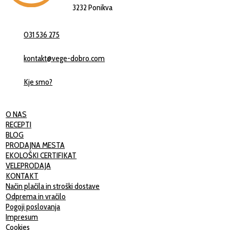
3232 Ponikva
031 536 275
kontakt@vege-dobro.com
Kje smo?
O NAS
RECEPTI
BLOG
PRODAJNA MESTA
EKOLOŠKI CERTIFIKAT
VELEPRODAJA
KONTAKT
Način plačila in stroški dostave
Odprema in vračilo
Pogoji poslovanja
Impresum
Cookies