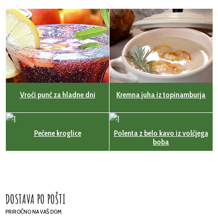
​Vroči punč za hladne dni
Kremna juha iz topinamburja
Pečene kroglice
Polenta z belo kavo iz volčjega
boba
DOSTAVA PO POŠTI
PRIROČNO NA VAŠ DOM